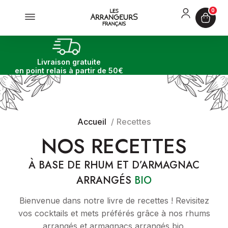
0
Cocktails et plus
à partir
+ livraiso
Livraison gratuite
en point relais à partir de 50€
Accueil
Recettes
NOS RECETTES
À BASE DE RHUM ET D’ARMAGNAC
ARRANGÉS
BIO
Bienvenue dans notre livre de recettes ! Revisitez
vos cocktails et mets préférés grâce à nos rhums
arrangés et armagnacs arrangés bio.