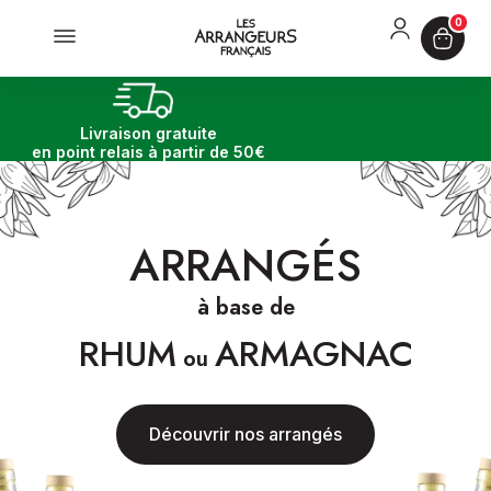
0
Cocktails et plus
à partir
+ livraiso
Livraison gratuite
en point relais à partir de 50€
ARRANGÉS
à base de
RHUM
ARMAGNAC
ou
Découvrir nos arrangés