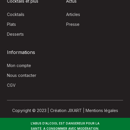
Cocktails et plus
Actus
Cocktails
Articles
Plats
Presse
Desserts
Informations
Mon compte
Nous contacter
CGV
Copyright © 2023 |
Création JIXART
|
Mentions légales
L'ABUS D'ALCOOL EST DANGEREUX POUR LA
SANTÉ. A CONSOMMER AVEC MODÉRATION.