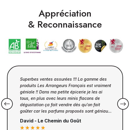
Appréciation
& Reconnaissance
Superbes ventes assurées !!! La gamme des
produits Les Arrangeurs Français est vraiment
géniale !! Dans ma petite épicerie je les ai
tous, en plus avec leurs minis flacons de
dégustation ça fait vendre dès qu'on fait
goûter car les parfums proposés sont géniaux,
juste équilibrés entre les épices et les fruits, et
David - Le Chemin du Goût
le coffret est super pour offrir... Je recommande




